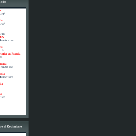
mundo
a
.ru/
da
.ca/
.us/
 US
fundet.com
cia
.fr/
pimist en Francia
r/
amarca
mfundet.dk/
ania
undet.ro/e
dia
ia
.se/
bre el Kopimismo