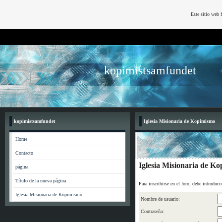
Este sitio web 
kopimistsamfundet
kopimistsamfundet
Iglesia Misionaria de Kopimismo
Home
Contacto
Iglesia Misionaria de Ko
página
Título de la nueva página
Para inscribirse en el foro, debe introduci
Iglesia Misionaria de Kopimismo
Nombre de usuario:
Contraseña: