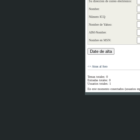
Su dirección de correo electrónico:
Nombre:
Número ICQ:
Nombre de Yahoo:
AIM-Nombre:
Nombre en MSN:
<= Atras al foro
Temas totales: 0
Entradas totales: 0
Usuarios totales: 1
En este momento conectados (usuarios re