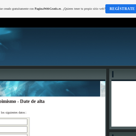
REGÍSTRATE
fue creado gratuitamente con
PaginaWebGratis.es
. ¿Quieres tener tu propio sitio web?
pimismo - Date de alta
r los siguientes datos::