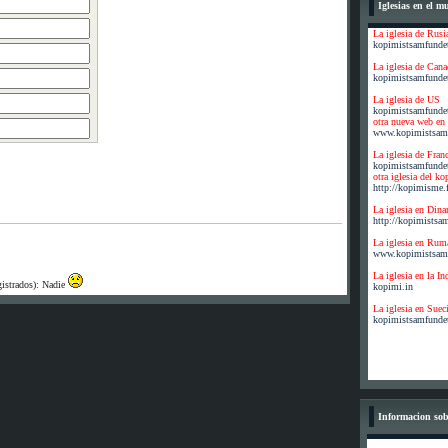
Iglesias en el 
La iglesia de Rusi
kopimistsamfundet
La iglesia de Cana
kopimistsamfundet
La iglesia de US
kopimistsamfundet
otra nueva web en
www.kopimistsam
La iglesia de Fran
kopimistsamfundet
otra iglesia del ko
http://kopimisme.f
La iglesia en Din
http://kopimistsa
La iglesia en Rum
www.kopimistsamf
La iglesia en la In
gistrados): Nadie
kopimi.in
La iglesia en Suec
kopimistsamfundet
Informacion so